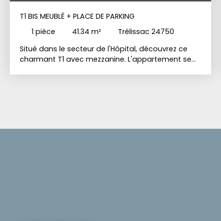
T1 BIS MEUBLÉ + PLACE DE PARKING
1
pièce
41.34
m²
Trélissac 24750
Situé dans le secteur de l'Hôpital, découvrez ce
charmant T1 avec mezzanine. L'appartement se
compose d'une entrée avec placard de
rangement, desservant une salle d'eau ainsi qu'un
WC indépendant. Vous profiterez ensuite d'une
agréable pièce de vie avec cuisine ouverte,
donnant accès à un balcon. La mezzanine offre
un espace nuit confortable. Une climatisation
réversible est actuellement en cours d'installation.
Une place de parking privative ainsi qu'une cave
complètent ce bien.