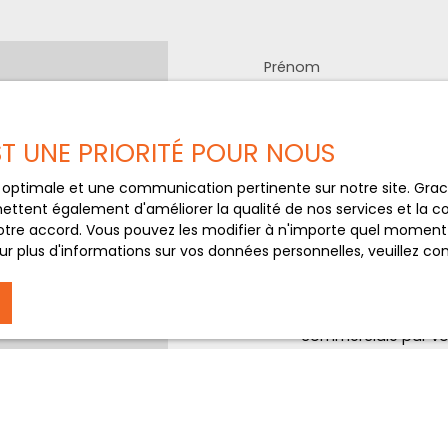
Prénom
en
-nous
Email
EST UNE PRIORITÉ POUR NOUS
Votre commune
ce optimale et une communication pertinente sur notre site. Gr
ettent également d'améliorer la qualité de nos services et la con
tre accord. Vous pouvez les modifier à n'importe quel moment via
Votre message
r plus d'informations sur vos données personnelles, veuillez co
J'accepte le trait
au RGPD. Si vous ne 
commerciale par voi
gratuitement sur la
prévu par l'article 
Internet www.bloctel
Société Worldline, Se