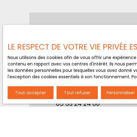
Envie de mettre votre bi
en location ?
Contactez
LE RESPECT DE VOTRE VIE PRIVÉE 
Nous utilisons des cookies afin de vous offrir une expérien
+33 5 53 03 04 05
contenu en rapport avec vos centres d'intérêt. Ils nous perm
les données personnelles pour lesquelles vous avez donné vo
l'exception des cookies essentiels à son fonctionnement. Pou
12, rue du Président Wilson
24000 Périgueux
Tout accepter
Tout refuser
Personnaliser
05 53 24 24 00
25 rue de la Résistance
24100 BERGERAC