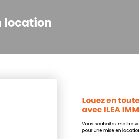
 location
Louez en toute
avec ILEA IM
Vous souhaitez mettre vo
pour une mise en location