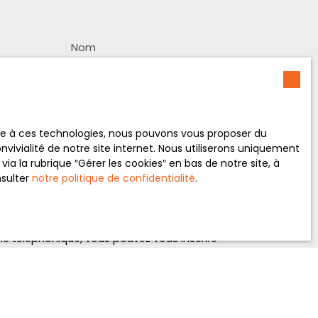
Nom
Téléphone
Vous souhaitez
-
ace à ces technologies, nous pouvons vous proposer du
vivialité de notre site internet. Nous utiliserons uniquement
 la rubrique ″Gérer les cookies″ en bas de notre site, à
nsulter
notre politique de confidentialité
.
ement de mes données personnelles conformément
souhaitez pas faire l'objet de prospection
e téléphonique, vous pouvez vous inscrire
 liste d'opposition au démarchage téléphonique,
L223-1 du code de la consommation, sur le site
.gouv.fr ou par courrier adressé à :
rvice Bloctel, CS 61311, 41013 BLOIS CEDEX.