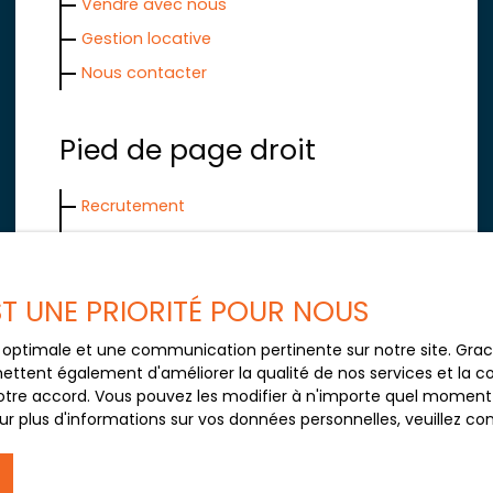
Vendre avec nous
Gestion locative
Nous contacter
Pied de page droit
Recrutement
Nos honoraires
Mentions légales
EST UNE PRIORITÉ POUR NOUS
Politique de confidentialité
Plan du site
ce optimale et une communication pertinente sur notre site. Gr
ettent également d'améliorer la qualité de nos services et la con
tre accord. Vous pouvez les modifier à n'importe quel moment via
r plus d'informations sur vos données personnelles, veuillez co