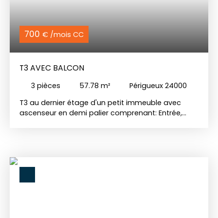
700
€ /mois CC
T3 AVEC BALCON
3
pièces
57.78
m²
Périgueux 24000
T3 au dernier étage d'un petit immeuble avec
ascenseur en demi palier comprenant: Entrée,
séjour avec accès balcon, cuisine séparée
aménagée et équipée (hotte et plaque de
cuisson), 2 chambres avec placards, salle de bain,
wc indépendant. Disponible au 27/06/2026. Cave.
Les charges comprennent l'entretien des
communs.