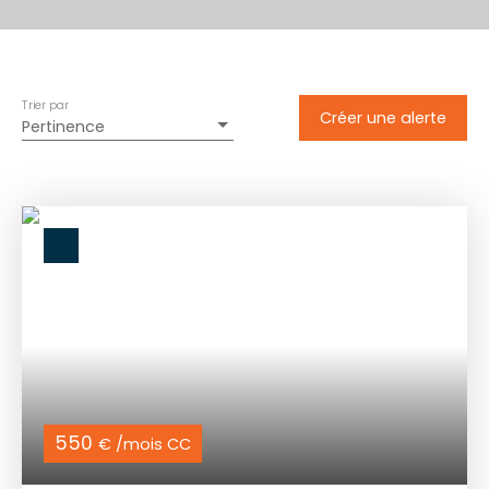
Trier par
Créer une alerte
Pertinence
550
€ /mois CC