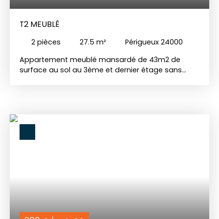
T2 MEUBLÉ
2
pièces
27.5
m²
Périgueux 24000
Appartement meublé mansardé de 43m2 de
surface au sol au 3ème et dernier étage sans
ascenseur comprenant: Entrée dans pièce de vie
ouverte sur cuisine aménagée et équipée (hotte,
plaque de cuisson électrique, machine à laver et
four). Salle de bain avec wc, chambre lumineuse
avec placards et bureau. Chauffage électrique.
Les charges comprennent l'électricité et le
ménage des communs. Disponible de suite.