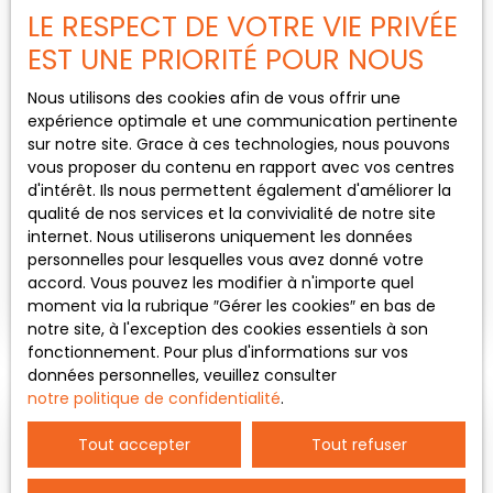
LE RESPECT DE VOTRE VIE PRIVÉE
EST UNE PRIORITÉ POUR NOUS
Nous utilisons des cookies afin de vous offrir une
expérience optimale et une communication pertinente
440
€ /mois CC
sur notre site. Grace à ces technologies, nous pouvons
vous proposer du contenu en rapport avec vos centres
d'intérêt. Ils nous permettent également d'améliorer la
SUDIO MEUBLÉ
qualité de nos services et la convivialité de notre site
internet. Nous utiliserons uniquement les données
1
pièce
24.24
m²
Périgueux 24000
personnelles pour lesquelles vous avez donné votre
Studio meublé au 3ème étage d'un petit
accord. Vous pouvez les modifier à n'importe quel
immeuble sans ascenseur situé dans le quartier
moment via la rubrique ″Gérer les cookies″ en bas de
de la préfecture comprenant: Entrée dans coin
notre site, à l'exception des cookies essentiels à son
cuisine aménagée et équipée (plaque de cuisson,
fonctionnement. Pour plus d'informations sur vos
hotte, frigo et petit four), salle d'eau avec wc,
données personnelles, veuillez consulter
pièce de vie avec lit et placard. Les charges
notre politique de confidentialité
.
comprennent: Chauffage et eau privative, wifi,
ménage et électricité des communs. Libre au
Tout accepter
Tout refuser
01/07/2026.