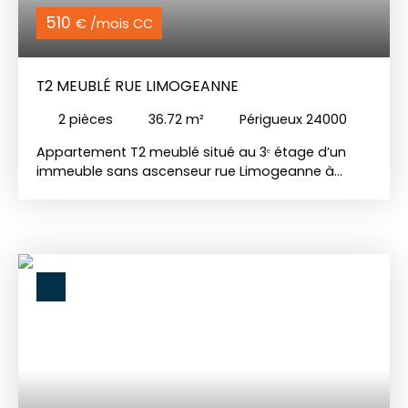
510
€ /mois CC
T2 MEUBLÉ RUE LIMOGEANNE
2
pièces
36.72
m²
Périgueux 24000
Appartement T2 meublé situé au 3ᵉ étage d’un
immeuble sans ascenseur rue Limogeanne à
Périgueux. Il comprend une entrée dans la pièce
de vie, un WC séparé, une cuisine ouverte,
aménagée et équipée (machine à laver, micro-
ondes, plaque électrique, hotte, réfrigérateur), une
chambre et une salle d’eau. Chauffage électrique.
Disponible au 01/08