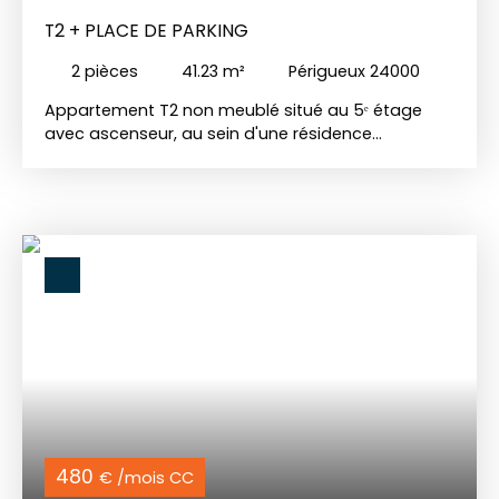
T2 + PLACE DE PARKING
2
pièces
41.23
m²
Périgueux 24000
Appartement T2 non meublé situé au 5ᵉ étage
avec ascenseur, au sein d'une résidence
sécurisée. Il se compose d'une entrée avec
placard, d'une belle pièce de vie lumineuse grâce
à sa grande baie vitrée donnant accès au balcon,
ainsi que d'une cuisine ouverte aménagée et
équipée d'une plaque de cuisson et d'une hotte.
Vous trouverez également une chambre avec
placard, une salle de bains et des WC séparés.
Une place de parking privative vient compléter ce
bien. Chauffage électrique. Les charges
comprennent : entretien et électricités des
communs / espaces verts et ascenseur.
480
€ /mois CC