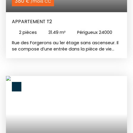
380
€ /mois CC
APPARTEMENT T2
2
pièces
31.49
m²
Périgueux 24000
Rue des Forgerons au 1er étage sans ascenseur. Il
se compose d’une entrée dans la pièce de vie
avec balcon, un couloir desservant un WC séparé,
une cuisine ouverte (équipée d'une plaque gaz et
hotte), une chambre avec accès direct à la salle
d’eau. Les charges incluent l’électricité des parties
communes ainsi que l'eau privative. Libre de suite.
Chauffage au gaz.