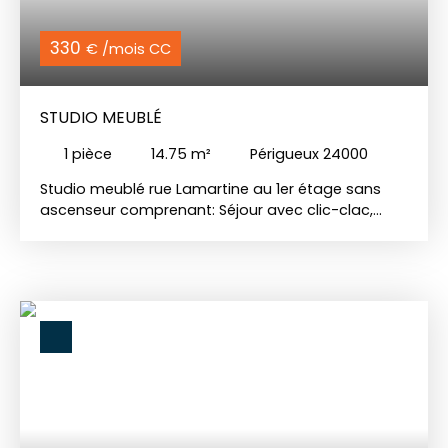
330
€ /mois CC
STUDIO MEUBLÉ
1
pièce
14.75
m²
Périgueux 24000
Studio meublé rue Lamartine au 1er étage sans
ascenseur comprenant: Séjour avec clic-clac,
salle d'eau avec wc, coin cuisine avec plaque de
cuisson électrique et réfrigérateur, petit four. Libre
le 08/07/2026. Chauffage électrique. Les charges
comprennent l'électricité et le ménage des
communs.