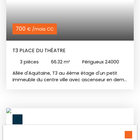
700
€ /mois CC
T3 PLACE DU THÉATRE
3
pièces
66.32
m²
Périgueux 24000
Allée d'Aquitaine, T3 au 4ème étage d'un petit
immeuble du centre ville avec ascenseur en demi
palier. Entrée, beau séjour, cuisine aménagée et
équipée (hotte et plaque de cuisson) , deux
chambres avec placards, salle de bains, WC
séparé. Cave. Les charges comprennent
l'entretien et l'électricité des parties communes +
l'ascenseur. Libre de suite.