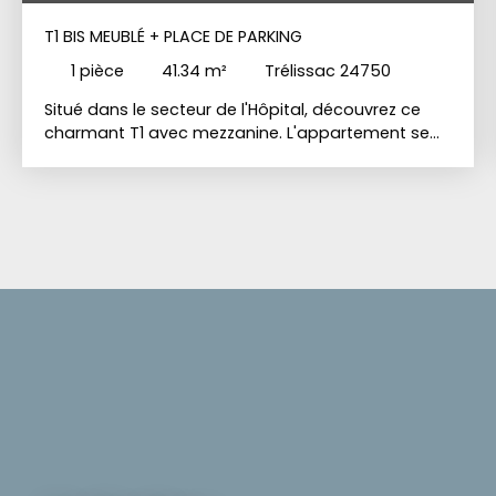
T1 BIS MEUBLÉ + PLACE DE PARKING
1
pièce
41.34
m²
Trélissac 24750
Situé dans le secteur de l'Hôpital, découvrez ce
charmant T1 avec mezzanine. L'appartement se
compose d'une entrée avec placard de
rangement, desservant une salle d'eau ainsi qu'un
WC indépendant. Vous profiterez ensuite d'une
agréable pièce de vie avec cuisine ouverte,
donnant accès à un balcon. La mezzanine offre
un espace nuit confortable. Une climatisation
réversible est actuellement en cours d'installation.
Une place de parking privative ainsi qu'une cave
complètent ce bien.