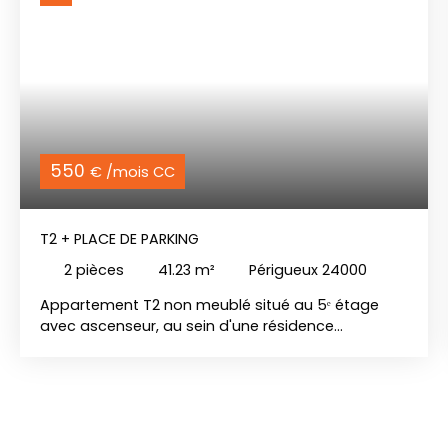
550
€ /mois CC
T2 + PLACE DE PARKING
2
pièces
41.23
m²
Périgueux 24000
Appartement T2 non meublé situé au 5ᵉ étage
avec ascenseur, au sein d'une résidence
sécurisée. Il se compose d'une entrée avec
placard, d'une belle pièce de vie lumineuse grâce
à sa grande baie vitrée donnant accès au balcon,
ainsi que d'une cuisine ouverte aménagée et
équipée d'une plaque de cuisson et d'une hotte.