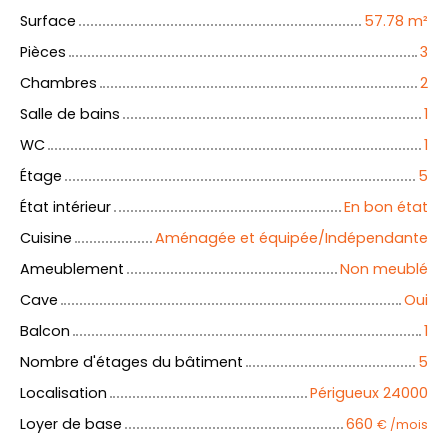
Surface
57.78
m²
Pièces
3
Chambres
2
Salle de bains
1
WC
1
Étage
5
État intérieur
En bon état
Cuisine
Aménagée et équipée/Indépendante
Ameublement
Non meublé
Cave
Oui
Balcon
1
Nombre d'étages du bâtiment
5
Localisation
Périgueux 24000
Loyer de base
660
€ /mois