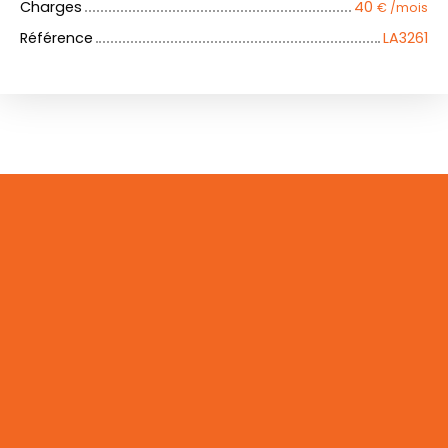
Charges
40
€ /mois
Référence
LA3261
+
−