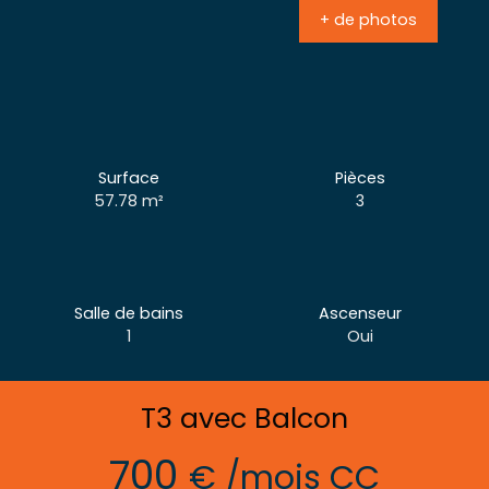
+ de photos
Surface
Pièces
57.78
m²
3
Salle de bains
Ascenseur
1
Oui
T3 avec Balcon
700
€ /mois CC