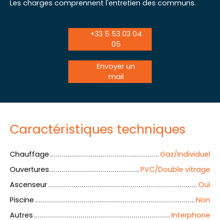
Les charges comprennent l'entretien des communs.
+33 5 53 03 04
05
Envoyer un
mail
Caractéristiques techniques
Chauffage
Gaz/Individuel
Ouvertures
PVC/Double vitrage
Ascenseur
Oui
Piscine
Non
Autres
Interphone