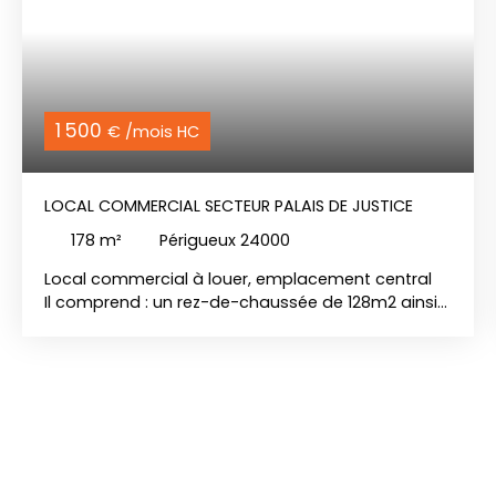
1 500
€ /mois HC
LOCAL COMMERCIAL SECTEUR PALAIS DE JUSTICE
178
m²
Périgueux 24000
Local commercial à louer, emplacement central
Il comprend : un rez-de-chaussée de 128m2 ainsi
qu'un sous-sol de 50m2.
Libre de suite.
Loyer : 1300 euros HT/mois - Taxes foncières à la
charge du preneur - Honoraires de location et de
rédaction d'actes : 20% HT du loyer annuel HT à la
charge du preneur
Les informations sur les risques auxquels ce bien