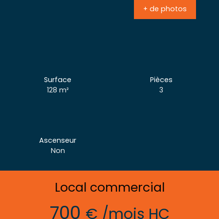
+ de photos
Surface
Pièces
128
m²
3
Ascenseur
Non
Local commercial
700
€ /mois HC