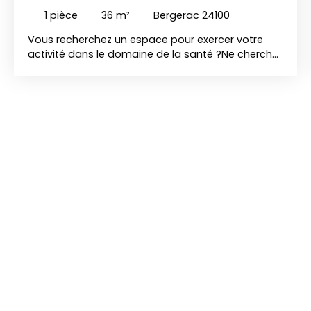
1
pièce
36
m²
Bergerac 24100
Vous recherchez un espace pour exercer votre
activité dans le domaine de la santé ?Ne cherchez
plus, nous avons le local qu’il vous faut !
Emplacement : au cœur de Bergerac, dans un
centre dédié aux professions paramédicales.
Description : local lumineux de 36 m², situé au 1er
étage, équipé d’un lavabo et d’une climatisation
réversible. Avantages : profitez des parties
communes (hall d’accueil, salle d’attente, WC
PMR) et d’une ambiance conviviale aux côtés de
professionnels installés : kiné/ostéo, pédicure-
podologue, infirmiers, acupuncteur et
psychologue. Charges comprises : eau, électricité
et entretien des communs. Un cadre idéal pour
développer votre activité !Venez vite visiter !