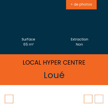
+ de photos
Surface
Extraction
65
m²
Non
LOCAL HYPER CENTRE
Loué