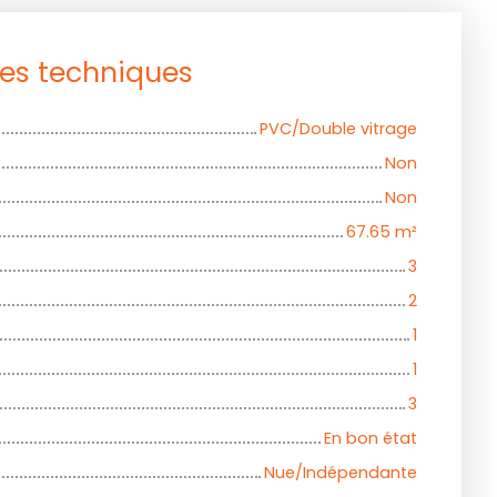
ues techniques
PVC/Double vitrage
Non
Non
67.65
m²
3
2
1
1
3
En bon état
Nue/Indépendante