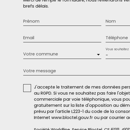
brefs délais.
Prénom
Nom
Email
Téléphone
Vous souhaitez
Votre commune
-
Votre message
J'accepte le traitement de mes données pe
au RGPD. Si vous ne souhaitez pas faire l'obj
commerciale par voie téléphonique, vous pou
gratuitement sur la liste d'opposition au dé
prévu par l'article L223-1 du code de la conso
Internet www.bloctel.gouv.fr ou par courrier a
Société Worldline, Service Bloctel, CS 61311, 410