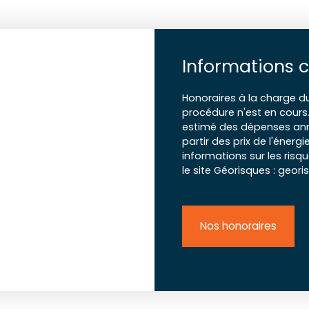
Informations 
Honoraires à la charge d
procédure n'est en cours
estimé des dépenses annu
partir des prix de l'énergi
informations sur les risq
le site Géorisques : geori
Nos honoraires