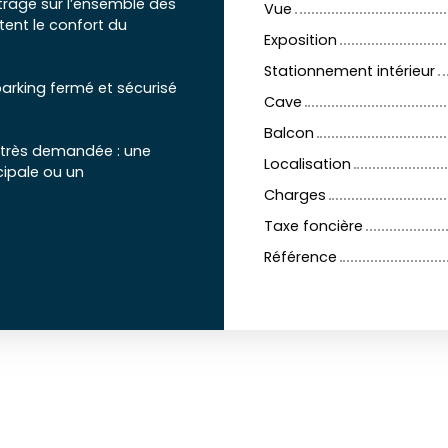
itrage sur l’ensemble des
Vue
ent le confort du
Exposition
Stationnement intérieur
parking fermé et sécurisé
Cave
Balcon
 très demandée : une
Localisation
cipale ou un
Charges
Taxe foncière
Référence