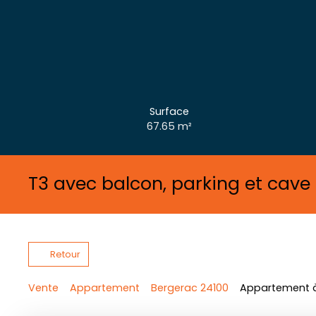
Surface
67.65
m²
T3 avec balcon, parking et cave
Retour
Vente
Appartement
Bergerac 24100
Appartement à 