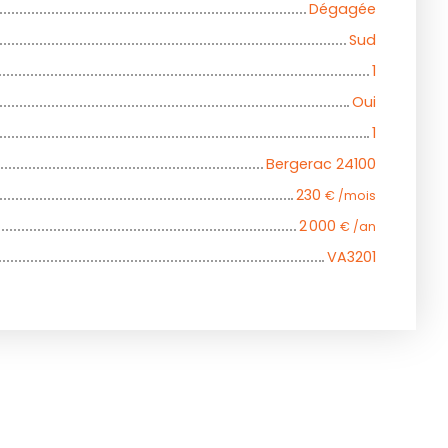
Dégagée
Sud
1
Oui
1
Bergerac 24100
230
€ /mois
2 000
€ /an
VA3201