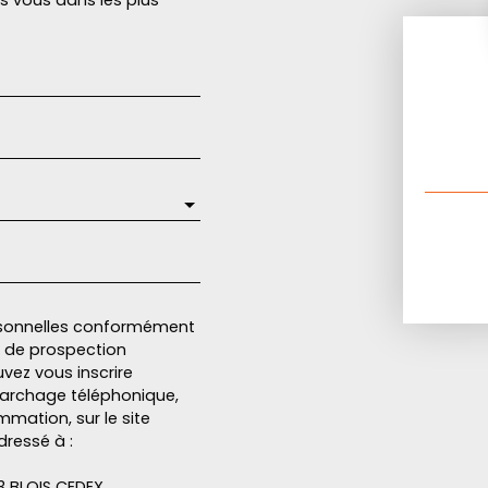
rsonnelles conformément
et de prospection
vez vous inscrire
marchage téléphonique,
mmation, sur le site
dressé à :
13 BLOIS CEDEX.