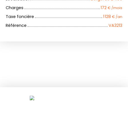
Charges
172
€ /mois
Taxe foncière
1 128
€ /an
Référence
VA3213