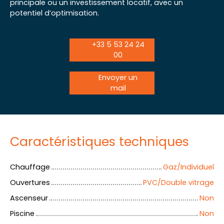
principale ou un investissement locatif, avec un
potentiel d’optimisation.
+33 5 53 24 24
00
Envoyer un
mail
Caractéristiques techniques
Chauffage
Gaz/Individuel
Ouvertures
PVC/Double vitrage
Ascenseur
Non
Piscine
Non