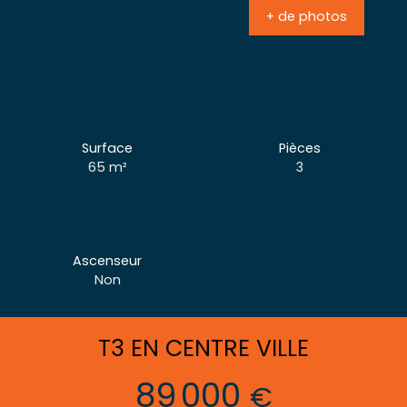
+ de photos
Surface
Pièces
65
m²
3
Ascenseur
Non
T3 EN CENTRE VILLE
89 000
€