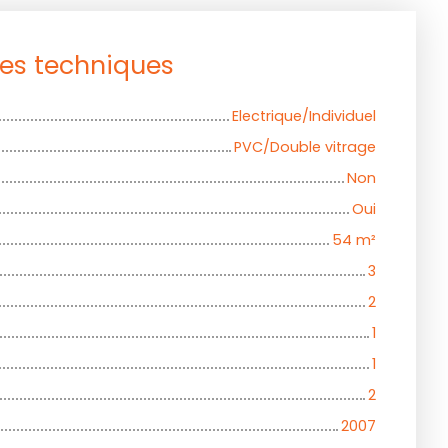
ues techniques
Electrique/Individuel
PVC/Double vitrage
Non
Oui
54
m²
3
2
1
1
2
2007