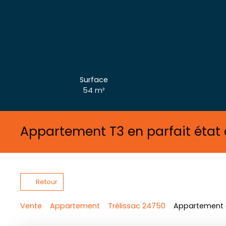
Surface
54
m²
Appartement T3 en parfait état 
Retour
Vente
Appartement
Trélissac 24750
Appartement à