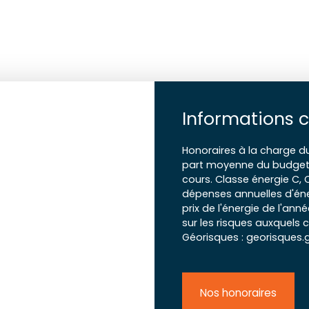
Informations 
Honoraires à la charge d
part moyenne du budget 
cours. Classe énergie C,
dépenses annuelles d'éne
prix de l'énergie de l'ann
sur les risques auxquels c
Géorisques : georisques.g
Nos honoraires