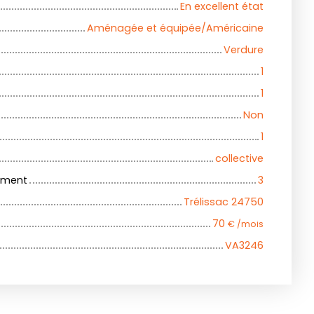
En excellent état
Aménagée et équipée/Américaine
Verdure
1
1
Non
1
collective
iment
3
Trélissac 24750
70
€ /mois
VA3246