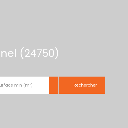
nel (24750)
Rechercher
urface min (m²)