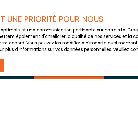
e mes données personnelles conformément au RGPD. Si vous ne
e par voie téléphonique, vous pouvez vous inscrire gratuiteme
e, prévu par l'article L223-1 du code de la consommation, sur
EST UNE PRIORITÉ POUR NOUS
 courrier adressé à :
ce optimale et une communication pertinente sur notre site. Gr
loctel, CS 61311, 41013 BLOIS CEDEX.
ettent également d'améliorer la qualité de nos services et la con
tre accord. Vous pouvez les modifier à n'importe quel moment via
 traitement de vos données personnelles, veuillez consulter no
r plus d'informations sur vos données personnelles, veuillez co
Recevoir des annonces
JE SUIS PROPRIÉTAIRE