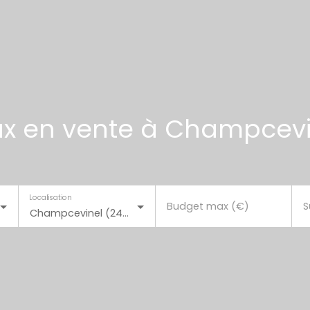
x en vente à Champcevi
Localisation
Budget max (€)
S
Champcevinel (24750)