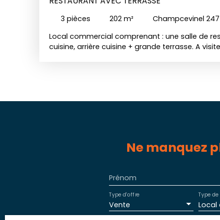
RESTAURANT AVEC TERRASSE
3
pièces
202
m²
Champcevinel 24
Local commercial comprenant : une salle de rest
cuisine, arrière cuisine + grande terrasse. A visit
Ne manquez pl
Prénom
Type d'offre
Type de 
Vente
Local