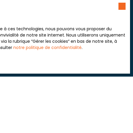
 souhaitez pas faire l'objet
nt sur la liste d'opposition
 le site Internet
ace à ces technologies, nous pouvons vous proposer du
vivialité de notre site internet. Nous utiliserons uniquement
 la rubrique ″Gérer les cookies″ en bas de notre site, à
tre
politique de confidentialité
.
nsulter
notre politique de confidentialité
.
INFORMATIONS