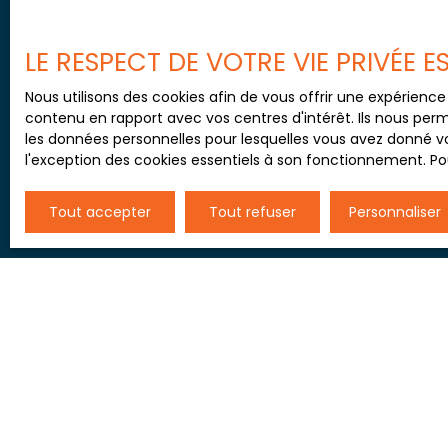
J'accepte le traitement d
de prospection commercial
au démarchage téléphoniqu
LE RESPECT DE VOTRE VIE PRIVÉE 
www.bloctel.gouv.fr ou par
Nous utilisons des cookies afin de vous offrir une expérien
Société Worldline, Service B
contenu en rapport avec vos centres d'intérêt. Ils nous perm
les données personnelles pour lesquelles vous avez donné vo
Pour en savoir plus sur le
l'exception des cookies essentiels à son fonctionnement. Pou
Tout accepter
Tout refuser
Personnaliser
JE RECHERCHE UN BIEN