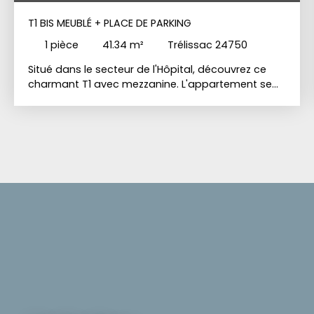
T1 BIS MEUBLÉ + PLACE DE PARKING
1
pièce
41.34
m²
Trélissac 24750
Situé dans le secteur de l'Hôpital, découvrez ce
charmant T1 avec mezzanine. L'appartement se
compose d'une entrée avec placard de
rangement, desservant une salle d'eau ainsi qu'un
WC indépendant. Vous profiterez ensuite d'une
agréable pièce de vie avec cuisine ouverte,
donnant accès à un balcon. La mezzanine offre
un espace nuit confortable. Une climatisation
réversible est actuellement en cours d'installation.
Une place de parking privative ainsi qu'une cave
complètent ce bien.