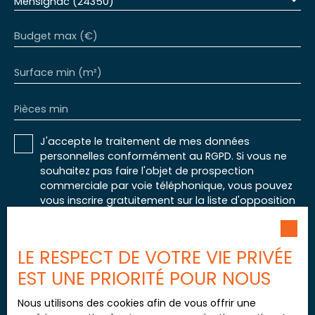
Mensignac (24350)
Budget max (€)
Surface min (m²)
Pièces min
J'accepte le traitement de mes données
personnelles conformément au RGPD. Si vous ne
souhaitez pas faire l'objet de prospection
commerciale par voie téléphonique, vous pouvez
vous inscrire gratuitement sur la liste d'opposition
au démarchage téléphonique, prévu par l'article
L223-1 du code de la consommation, sur le site
Internet www.bloctel.gouv.fr ou par courrier
LE RESPECT DE VOTRE VIE PRIVÉE
adressé à :
EST UNE PRIORITÉ POUR NOUS
Société Worldline, Service Bloctel, CS 61311, 41013
Nous utilisons des cookies afin de vous offrir une
BLOIS CEDEX.