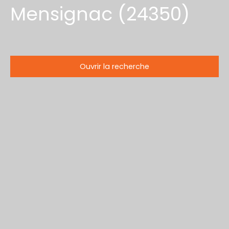
Mensignac (24350)
Ouvrir la recherche
Type d'offre
Vente
Type de bien
Maison
Localisation
Mensignac (24350)
Budget max (€)
Surface min (m²)